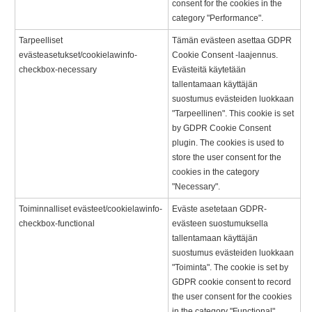
consent for the cookies in the
category "Performance".
Tarpeelliset
Tämän evästeen asettaa GDPR
evästeasetukset/cookielawinfo-
Cookie Consent -laajennus.
checkbox-necessary
Evästeitä käytetään
tallentamaan käyttäjän
suostumus evästeiden luokkaan
"Tarpeellinen". This cookie is set
by GDPR Cookie Consent
plugin. The cookies is used to
store the user consent for the
cookies in the category
"Necessary".
Toiminnalliset evästeet/cookielawinfo-
Eväste asetetaan GDPR-
checkbox-functional
evästeen suostumuksella
tallentamaan käyttäjän
suostumus evästeiden luokkaan
"Toiminta". The cookie is set by
GDPR cookie consent to record
the user consent for the cookies
in the category "Functional".