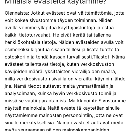
Millaisia evästeitä käytämme?
Olennaista: Jotkut evästeet ovat välttämättömiä, jotta
voit kokea sivustomme täyden toiminnan. Niiden
avulla voimme ylläpitää käyttäjäistuntoja ja estää
kaikki tietoturvauhat. He eivät kerää tai tallenna
henkilökohtaisia ​​tietoja. Näiden evästeiden avulla voit
esimerkiksi kirjautua sisään tilillesi ja lisätä tuotteita
ostoskoriin ja tehdä kassan turvallisesti.Tilastot: Nämä
evästeet tallentavat tietoja, kuten verkkosivuston
kävijöiden määrä, yksittäisten vierailijoiden määrä,
millä verkkosivuston sivuilla on vierailtu, käynnin lähde
jne. Nämä tiedot auttavat meitä ymmärtämään ja
analysoimaan, kuinka hyvin verkkosivusto toimii ja
missä se vaatii parantamista.Markkinointi: Sivustomme
näyttää mainoksia. Näitä evästeitä käytetään sinulle
näyttämiemme mainosten personointiin, jotta ne ovat
sinulle merkityksellisiä. Nämä evästeet auttavat meitä
myös seuraamaan näiden mainoskampanjoiden