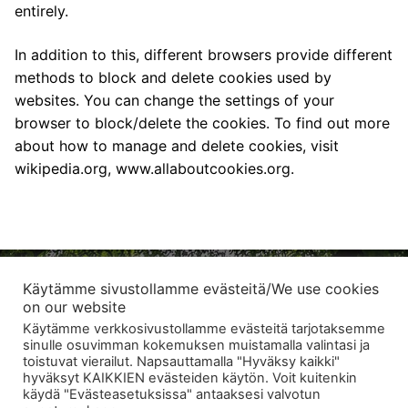
entirely.
In addition to this, different browsers provide different
methods to block and delete cookies used by
websites. You can change the settings of your
browser to block/delete the cookies. To find out more
about how to manage and delete cookies, visit
wikipedia.org, www.allaboutcookies.org.
Käytämme sivustollamme evästeitä/We use cookies
on our website
Käytämme verkkosivustollamme evästeitä tarjotaksemme
Arbro Harvesters by Powerforest Ltd
sinulle osuvimman kokemuksen muistamalla valintasi ja
Varikkotie 89
toistuvat vierailut. Napsauttamalla "Hyväksy kaikki"
40800 Vaajakoski
hyväksyt KAIKKIEN evästeiden käytön. Voit kuitenkin
käydä "Evästeasetuksissa" antaaksesi valvotun
p.040-867 6547