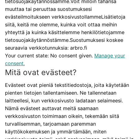
tietosuojakäytännössämme.Voit milloin tahansa
muuttaa tai peruuttaa suostumuksesi
evästeilmoitukseen verkkosivustollammeLisätietoja
siitä, keitä me olemme, kuinka voit ottaa meihin
yhteyttä ja kuinka käsittelemme henkilötietojamme
tietosuojakäytännöstämme.Suostumuksesi koskee
seuraavia verkkotunnuksia: arbro.fi
Your current state: No consent given.
Manage your
consent.
Mitä ovat evästeet?
Evästeet ovat pieniä tekstitiedostoja, joita käytetään
pienten tietojen tallentamiseen. Ne tallennetaan
laitteellesi, kun verkkosivusto ladataan selaimeesi.
Nämä evästeet auttavat meitä saamaan
verkkosivuston toimimaan oikein, tekemään siitä
turvallisemman, tarjoamaan paremman
käyttökokemuksen ja ymmärtämään, miten