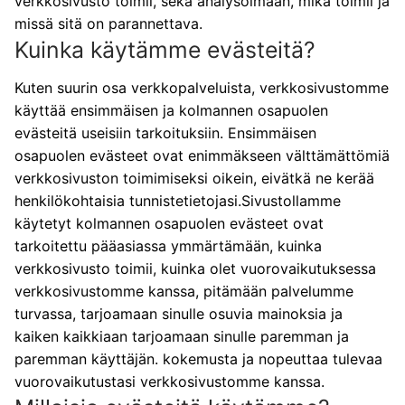
verkkosivusto toimii, sekä analysoimaan, mikä toimii ja
missä sitä on parannettava.
Kuinka käytämme evästeitä?
Kuten suurin osa verkkopalveluista, verkkosivustomme
käyttää ensimmäisen ja kolmannen osapuolen
evästeitä useisiin tarkoituksiin. Ensimmäisen
osapuolen evästeet ovat enimmäkseen välttämättömiä
verkkosivuston toimimiseksi oikein, eivätkä ne kerää
henkilökohtaisia tunnistetietojasi.Sivustollamme
käytetyt kolmannen osapuolen evästeet ovat
tarkoitettu pääasiassa ymmärtämään, kuinka
verkkosivusto toimii, kuinka olet vuorovaikutuksessa
verkkosivustomme kanssa, pitämään palvelumme
turvassa, tarjoamaan sinulle osuvia mainoksia ja
kaiken kaikkiaan tarjoamaan sinulle paremman ja
paremman käyttäjän. kokemusta ja nopeuttaa tulevaa
vuorovaikutustasi verkkosivustomme kanssa.